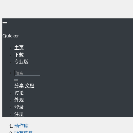
Quicker
主页
下载
专业版
分享
文档
讨论
外观
登录
注册
动作库