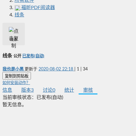
所有软件
福昕PDF阅读器
线条
线条
线条
公开
已发布(自动)
我也是小黑
更新于
2020-08-02 22:18
|
1
|
34
复制到剪贴板
如何安装动作？
信息
版本
3
讨论
0
统计
审核
当前审核状态：
已发布(自动)
暂无信息。