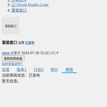
所有软件
Visual Studio Code
重载窗口
重载窗口
重载窗口
公开
已发布
qkxw
分享于
2024-07-30 15:32
|
0
|
9
复制到剪贴板
如何安装动作？
信息
版本
1
讨论
0
统计
审核
当前审核状态：
已发布
暂无信息。