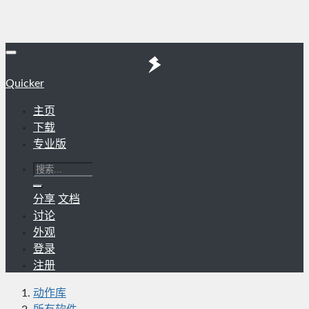
Quicker
主页
下载
专业版
分享
文档
讨论
外观
登录
注册
动作库