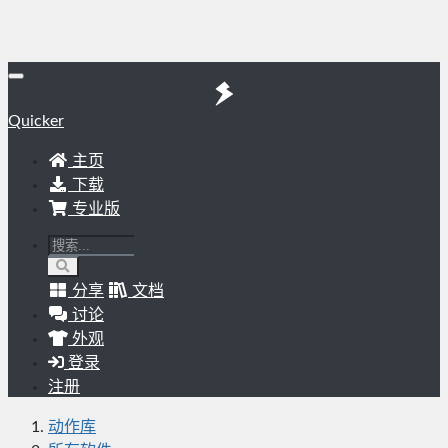
Quicker
主页
下载
专业版
分享
文档
讨论
外观
登录
注册
动作库