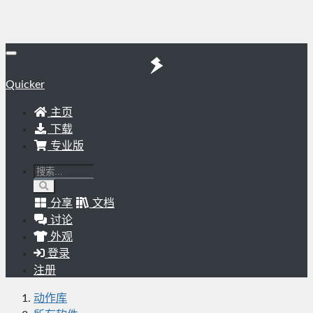
Quicker
主页
下载
专业版
分享
文档
讨论
外观
登录
注册
动作库