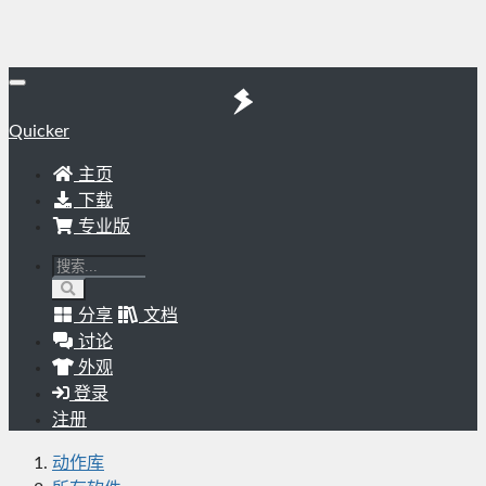
Quicker
主页
下载
专业版
分享
文档
讨论
外观
登录
注册
动作库