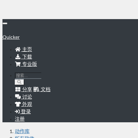
Quicker
主页
下载
专业版
分享
文档
讨论
外观
登录
注册
动作库