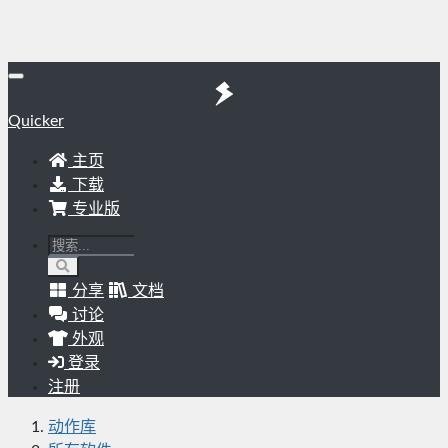
Quicker
主页
下载
专业版
分享
文档
讨论
外观
登录
注册
动作库