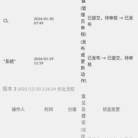
议
(管
理
已提交，待审核
→
已发
2026-01-30
CL
员
07:49
布
审
核)
(发
布
或
已发布
→
已提交，待审
2026-01-29
*系统*
更
11:59
核
新
动
作)
版本
3
2025/12/20 2:26:24
优化流程
意
见
操作人
时间
分值
及
状态变更
建
议
(管
理