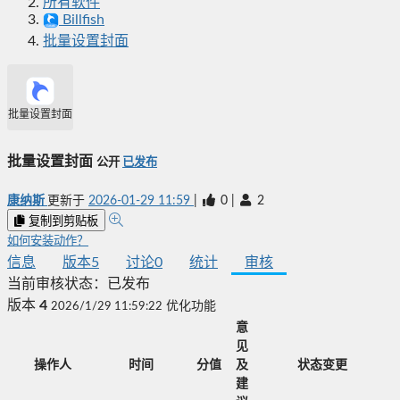
所有软件
Billfish
批量设置封面
批量设置封面
批量设置封面
公开
已发布
康纳斯
更新于
2026-01-29 11:59
|
0
|
2
复制到剪贴板
如何安装动作？
信息
版本
5
讨论
0
统计
审核
当前审核状态：
已发布
版本
4
2026/1/29 11:59:22
优化功能
意
见
操作人
时间
分值
及
状态变更
建