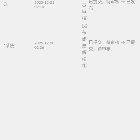
已提交，待审核
→
已发
2025-12-21
CL
员
09:10
布
审
核)
(发
布
或
已提交，待审核
→
已提
2025-12-20
*系统*
更
02:26
交，待审核
新
动
作)