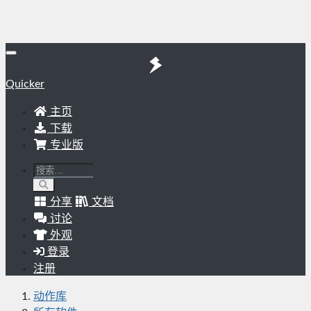
Quicker
主页
下载
专业版
分享
文档
讨论
外观
登录
注册
动作库