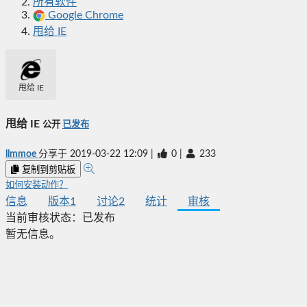
所有软件
Google Chrome
甩给 IE
甩给 IE
甩给 IE
公开
已发布
llmmoe
分享于
2019-03-22 12:09
|
0
|
233
复制到剪贴板
如何安装动作？
信息
版本
1
讨论
2
统计
审核
当前审核状态：
已发布
暂无信息。