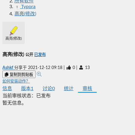
所有软件
Typora
高亮(修改)
高亮(修改)
高亮(修改)
公开
已发布
Ashkf
分享于
2021-12-12 09:18
|
0
|
13
复制到剪贴板
如何安装动作？
信息
版本
1
讨论
0
统计
审核
当前审核状态：
已发布
暂无信息。