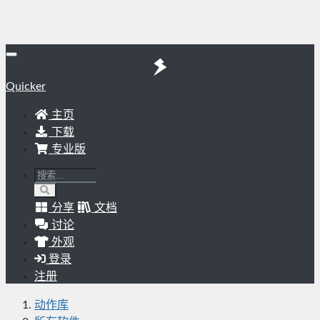
Quicker
主页
下载
专业版
分享
文档
讨论
外观
登录
注册
动作库