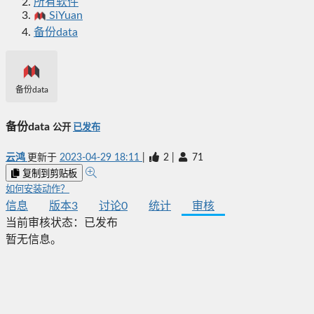
所有软件
SiYuan
备份data
备份data
备份data
公开
已发布
云鸿
更新于
2023-04-29 18:11
|
2
|
71
复制到剪贴板
如何安装动作？
信息
版本
3
讨论
0
统计
审核
当前审核状态：
已发布
暂无信息。