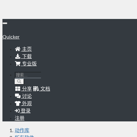
Quicker
主页
下载
专业版
分享
文档
讨论
外观
登录
注册
动作库