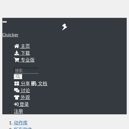
Quicker
主页
下载
专业版
分享
文档
讨论
外观
登录
注册
动作库