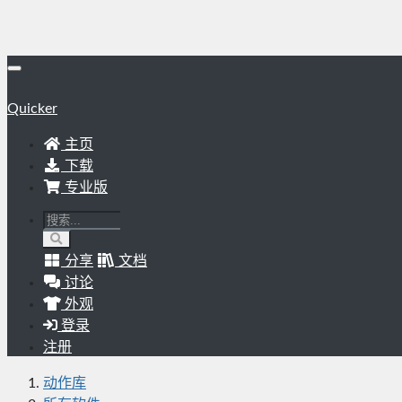
Quicker
主页
下载
专业版
分享
文档
讨论
外观
登录
注册
动作库