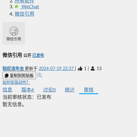
所有软件
WeChat
微信引用
微信引用
微信引用
公开
已发布
轻叹流年去
更新于
2024-07-19 22:37
|
1
|
13
复制到剪贴板
如何安装动作？
信息
版本
6
讨论
0
统计
审核
当前审核状态：
已发布
暂无信息。