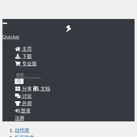
Quicker
主页
下载
专业版
分享
文档
讨论
外观
登录
注册
动作库