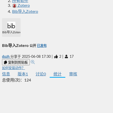
所有软件
Zotero
Bib导入Zotero
Bib导入Zotero
Bib导入Zotero
公开
已发布
duzh
分享于
2025-06-08 17:30
|
2
|
17
复制到剪贴板
如何安装动作？
信息
版本
1
讨论
0
统计
审核
总使用(次)：
124