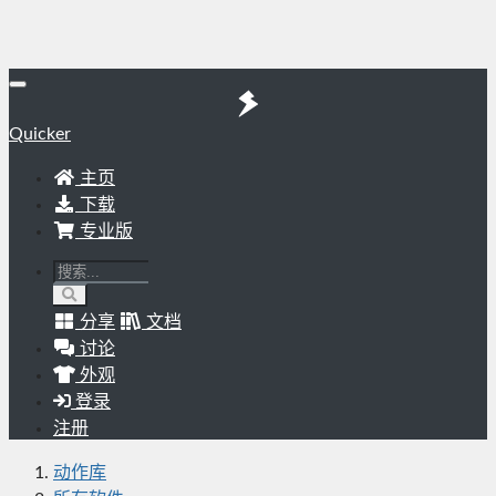
Quicker
主页
下载
专业版
分享
文档
讨论
外观
登录
注册
动作库