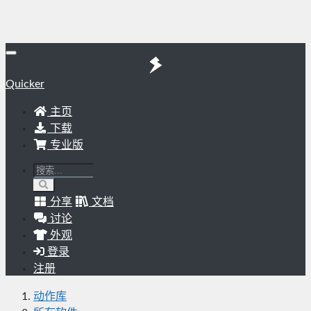
Quicker
主页
下载
专业版
分享
文档
讨论
外观
登录
注册
动作库