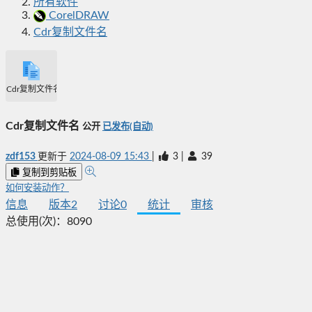
所有软件
CorelDRAW
Cdr复制文件名
Cdr复制文件名
Cdr复制文件名
公开
已发布(自动)
zdf153
更新于
2024-08-09 15:43
|
3
|
39
复制到剪贴板
如何安装动作？
信息
版本
2
讨论
0
统计
审核
总使用(次)：
8090