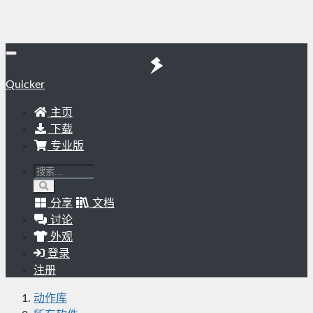
Quicker
主页
下载
专业版
分享
文档
讨论
外观
登录
注册
动作库