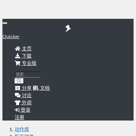
Quicker
主页
下载
专业版
分享
文档
讨论
外观
登录
注册
动作库