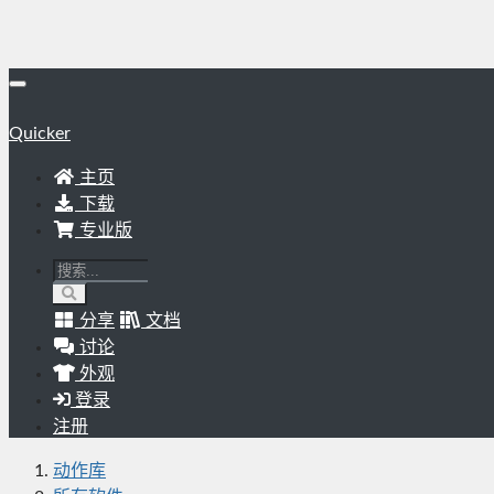
Quicker
主页
下载
专业版
分享
文档
讨论
外观
登录
注册
动作库