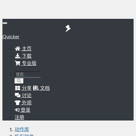
Quicker
主页
下载
专业版
分享
文档
讨论
外观
登录
注册
动作库