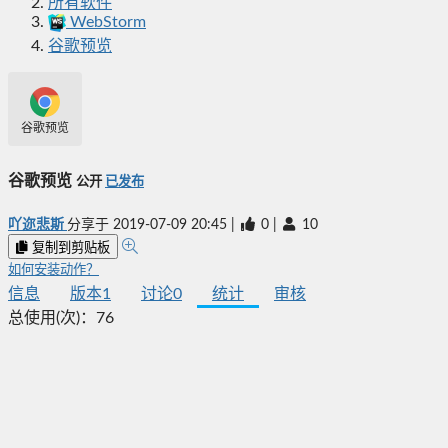
所有软件
WebStorm
谷歌预览
谷歌预览
谷歌预览
公开
已发布
吖迩悲斯
分享于
2019-07-09 20:45
|
0
|
10
复制到剪贴板
如何安装动作？
信息
版本
1
讨论
0
统计
审核
总使用(次)：
76