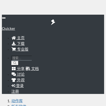
Quicker
主页
下载
专业版
分享
文档
讨论
外观
登录
注册
动作库