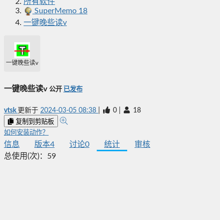
所有软件
SuperMemo 18
一键晚些读v
一键晚些读v
一键晚些读v
公开
已发布
vtsk
更新于
2024-03-05 08:38
|
0
|
18
复制到剪贴板
如何安装动作？
信息
版本
4
讨论
0
统计
审核
总使用(次)：
59