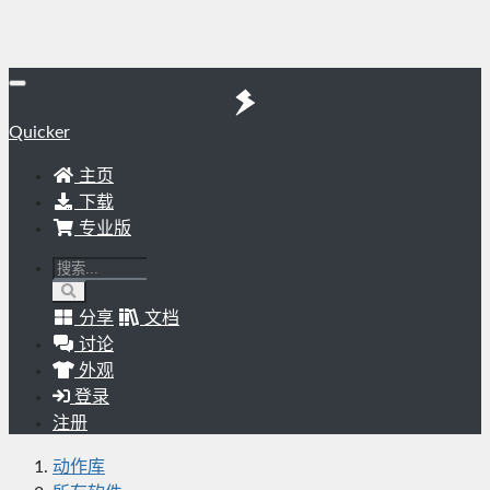
Quicker
主页
下载
专业版
分享
文档
讨论
外观
登录
注册
动作库