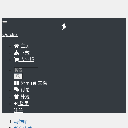
Quicker
主页
下载
专业版
分享
文档
讨论
外观
登录
注册
动作库