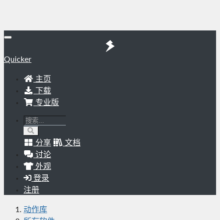
Quicker
主页
下载
专业版
分享
文档
讨论
外观
登录
注册
动作库