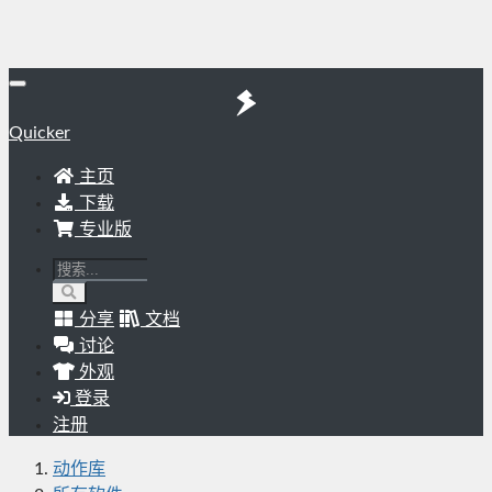
Quicker
主页
下载
专业版
分享
文档
讨论
外观
登录
注册
动作库