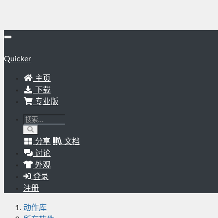
Quicker
主页
下载
专业版
分享
文档
讨论
外观
登录
注册
动作库