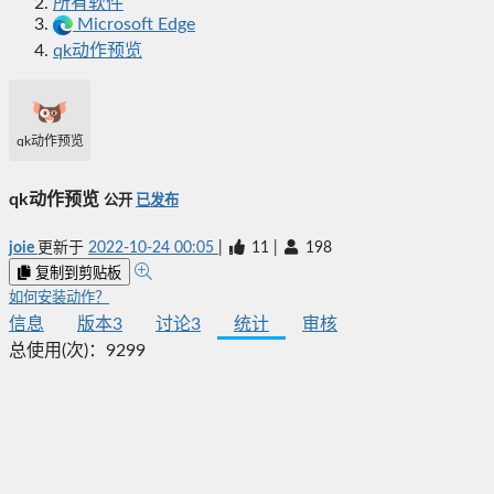
所有软件
Microsoft Edge
qk动作预览
qk动作预览
qk动作预览
公开
已发布
joie
更新于
2022-10-24 00:05
|
11
|
198
复制到剪贴板
如何安装动作？
信息
版本
3
讨论
3
统计
审核
总使用(次)：
9299