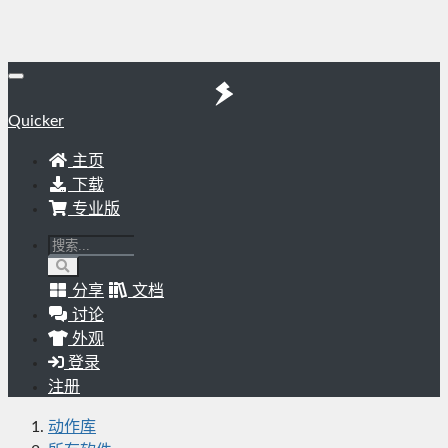
Quicker
主页
下载
专业版
分享
文档
讨论
外观
登录
注册
动作库