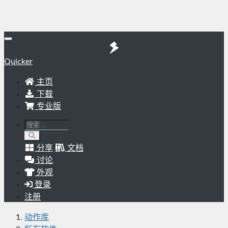
Quicker
主页
下载
专业版
分享
文档
讨论
外观
登录
注册
动作库