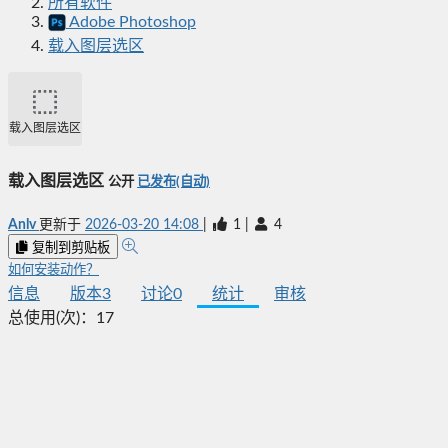
所有软件
Adobe Photoshop
载入图层选区
载入图层选区
载入图层选区
公开
已发布(自动)
Anlv
更新于
2026-03-20 14:08
|
1
|
4
复制到剪贴板
如何安装动作？
信息
版本
3
讨论
0
统计
审核
总使用(次)：
17