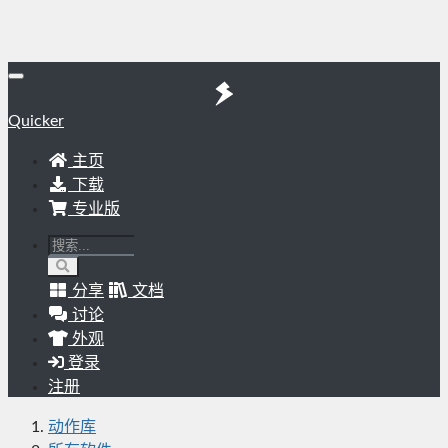
Quicker
主页
下载
专业版
分享
文档
讨论
外观
登录
注册
动作库