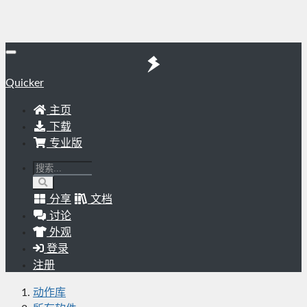
Quicker
主页
下载
专业版
分享
文档
讨论
外观
登录
注册
动作库