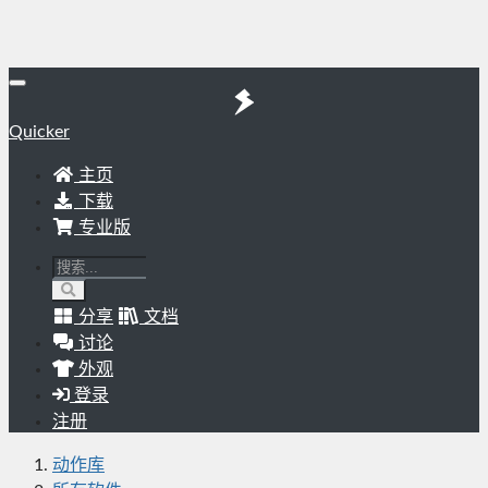
Quicker
主页
下载
专业版
分享
文档
讨论
外观
登录
注册
动作库