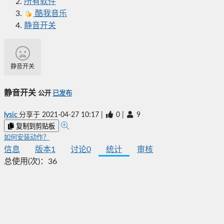
所有软件
酷我音乐
静音开关
静音开关
静音开关
公开
已发布
lysic
分享于
2021-04-27 10:17
|
0
|
9
复制到剪贴板
如何安装动作？
信息
版本
1
讨论
0
统计
审核
总使用(次)：
36