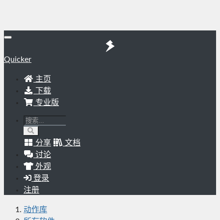
Quicker
主页
下载
专业版
分享
文档
讨论
外观
登录
注册
动作库