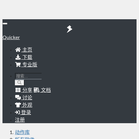
Quicker
主页
下载
专业版
分享
文档
讨论
外观
登录
注册
动作库