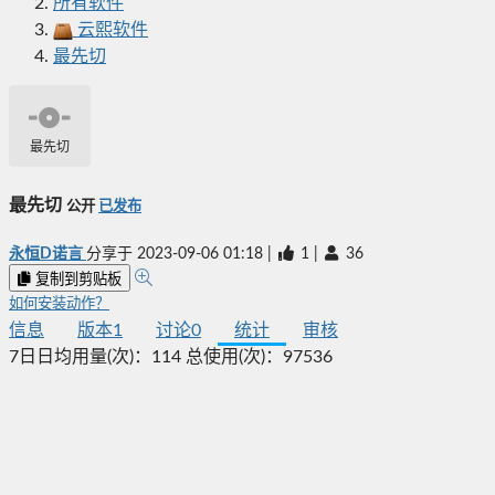
所有软件
云熙软件
最先切
最先切
最先切
公开
已发布
永恒D诺言
分享于
2023-09-06 01:18
|
1
|
36
复制到剪贴板
如何安装动作？
信息
版本
1
讨论
0
统计
审核
7日日均用量(次)：
114
总使用(次)：
97536