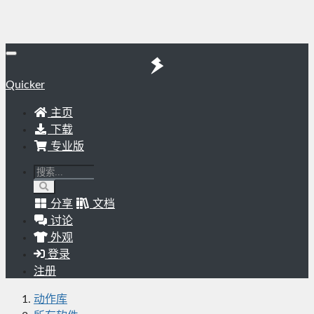
Quicker
主页
下载
专业版
分享
文档
讨论
外观
登录
注册
动作库