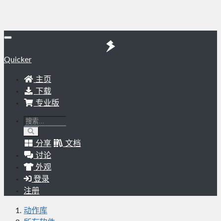
Quicker
主页
下载
专业版
分享
文档
讨论
外观
登录
注册
动作库