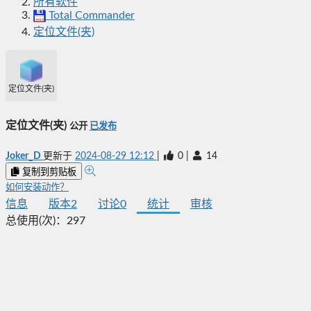
所有软件
Total Commander
定位文件(夹)
定位文件(夹)
定位文件(夹)
公开
已发布
Joker_D
更新于
2024-08-29 12:12
|
0
|
14
复制到剪贴板
如何安装动作？
信息
版本
2
讨论
0
统计
审核
总使用(次)：
297