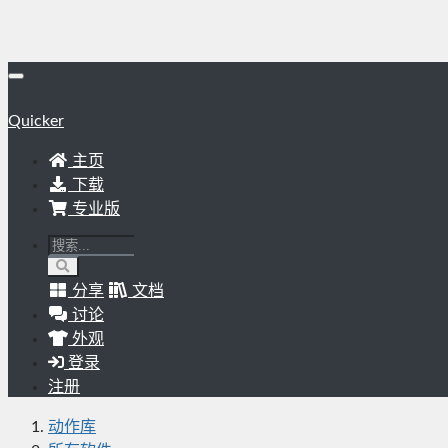
Quicker
主页
下载
专业版
分享
文档
讨论
外观
登录
注册
动作库