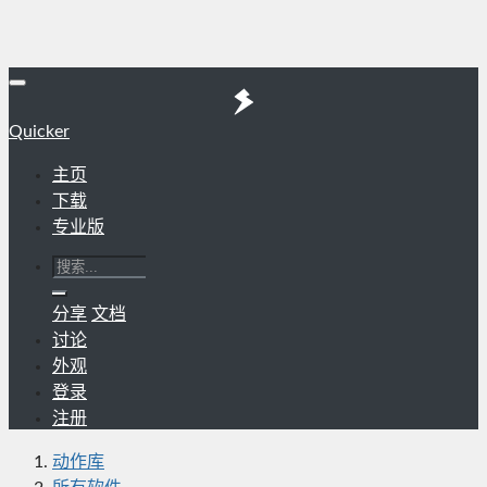
Quicker
主页
下载
专业版
分享
文档
讨论
外观
登录
注册
动作库