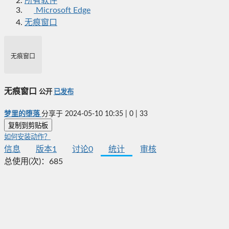
所有软件
Microsoft Edge
无痕窗口
无痕窗口
无痕窗口
公开
已发布
梦里的堕落
分享于
2024-05-10 10:35
|
0
|
33
复制到剪贴板
如何安装动作？
信息
版本
1
讨论
0
统计
审核
总使用(次)：
685