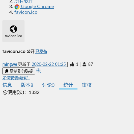
所有软件
Google Chrome
favicon.ico
favicon.ico
favicon.ico
公开
已发布
mingwe
更新于
2020-02-22 01:25
|
1
|
87
复制到剪贴板
如何安装动作？
信息
版本
8
讨论
0
统计
审核
总使用(次)：
1332