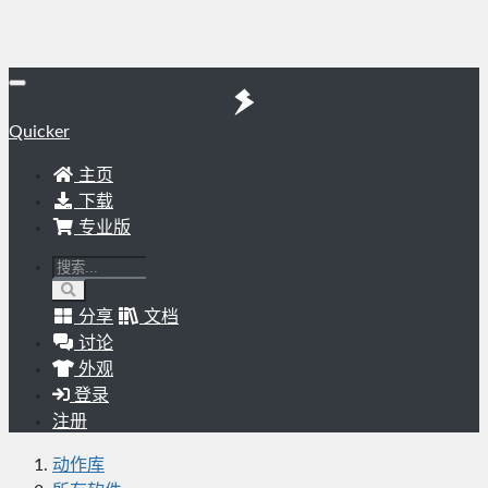
Quicker
主页
下载
专业版
分享
文档
讨论
外观
登录
注册
动作库