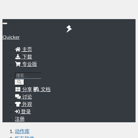
Quicker
主页
下载
专业版
分享
文档
讨论
外观
登录
注册
动作库