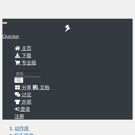
Quicker
主页
下载
专业版
分享
文档
讨论
外观
登录
注册
动作库