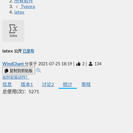
所有软件
Typora
latex
latex
latex
公开
已发布
WindChant
分享于
2021-07-25 18:19
|
2
|
134
复制到剪贴板
如何安装动作？
信息
版本
1
讨论
2
统计
审核
总使用(次)：
5271