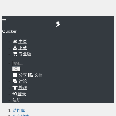
Quicker
主页
下载
专业版
分享
文档
讨论
外观
登录
注册
动作库