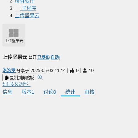
所有软件
子程序
上传坚果云
上传坚果云
上传坚果云
公开
已发布(自动)
洛洛罗
分享于
2025-05-03 11:14
|
0
|
10
复制到剪贴板
如何安装动作？
信息
版本
1
讨论
0
统计
审核