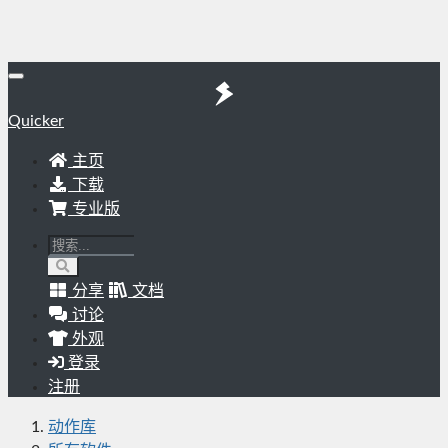
Quicker
主页
下载
专业版
分享
文档
讨论
外观
登录
注册
动作库