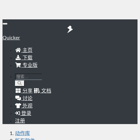
Quicker
主页
下载
专业版
分享
文档
讨论
外观
登录
注册
动作库