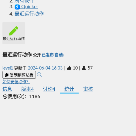
所有软件
Quicker
最近运行动作
最近运行动作
最近运行动作
公开
已发布(自动)
level1
更新于
2024-06-04 16:03
|
10
|
57
复制到剪贴板
如何安装动作？
信息
版本
4
讨论
4
统计
审核
总使用(次)：
1186