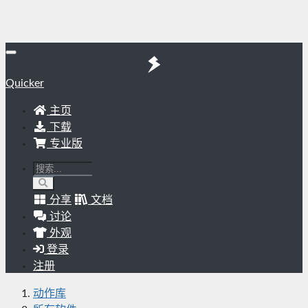
Quicker
主页
下载
专业版
分享
文档
讨论
外观
登录
注册
动作库