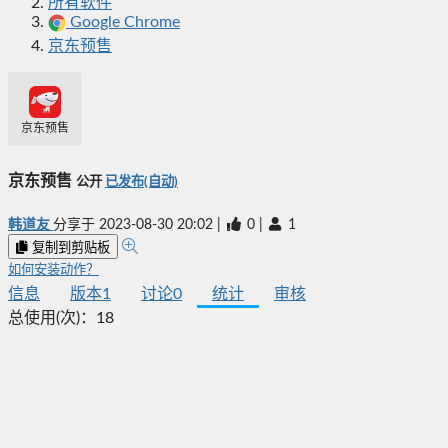
所有软件
Google Chrome
京东预售
京东预售
京东预售
公开
已发布(自动)
韩道友
分享于
2023-08-30 20:02
|
0
|
1
复制到剪贴板
如何安装动作？
信息
版本
1
讨论
0
统计
审核
总使用(次)：
18