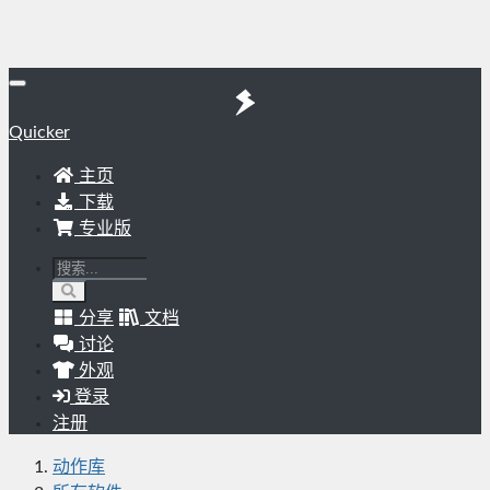
Quicker
主页
下载
专业版
分享
文档
讨论
外观
登录
注册
动作库