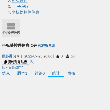
所有软件
子程序
坐标处控件信息
坐标处控件信息
坐标处控件信息
公开
已发布(自动)
康必得
分享于
2022-09-25 20:06
|
0
|
55
复制到剪贴板
如何安装动作？
信息
版本
1
讨论
0
统计
审核