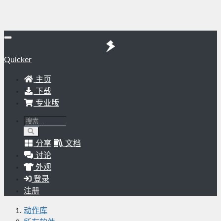
Quicker
主页
下载
专业版
分享
文档
讨论
外观
登录
注册
动作库