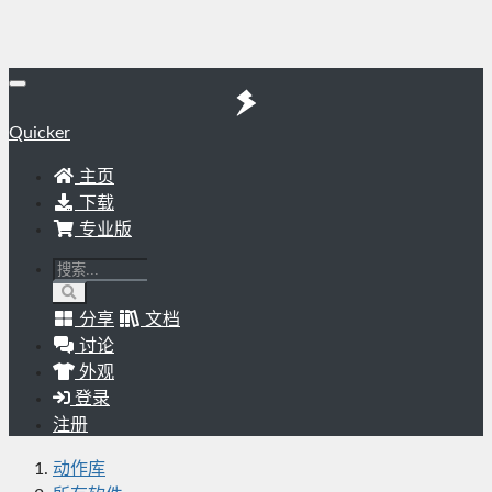
Quicker
主页
下载
专业版
分享
文档
讨论
外观
登录
注册
动作库