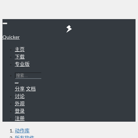
Quicker
主页
下载
专业版
分享
文档
讨论
外观
登录
注册
动作库