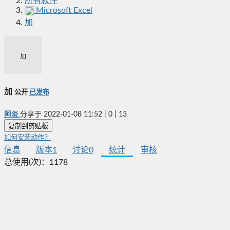
所有软件
Microsoft Excel
加
加
加
公开
已发布
阿炎
分享于
2022-01-08 11:52
|
0
|
13
复制到剪贴板
如何安装动作？
信息
版本
1
讨论
0
统计
审核
总使用(次)：
1178