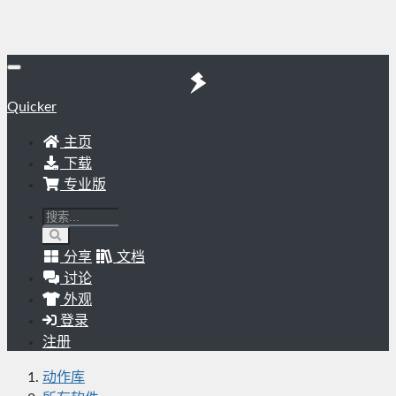
Quicker
主页
下载
专业版
分享
文档
讨论
外观
登录
注册
动作库