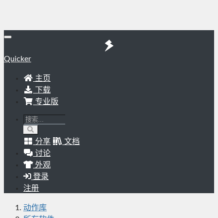
Quicker
主页
下载
专业版
分享
文档
讨论
外观
登录
注册
动作库