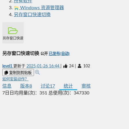
所有软件
Windows 资源管理器
另存窗口快速切换
另存窗口快速切换
另存窗口快速切换
公开
已发布(自动)
level1
更新于
2025-01-26 16:44
|
24
|
102
复制到剪贴板
如何安装动作？
信息
版本
8
讨论
17
统计
审核
7日日均用量(次)：
351
总使用(次)：
347330