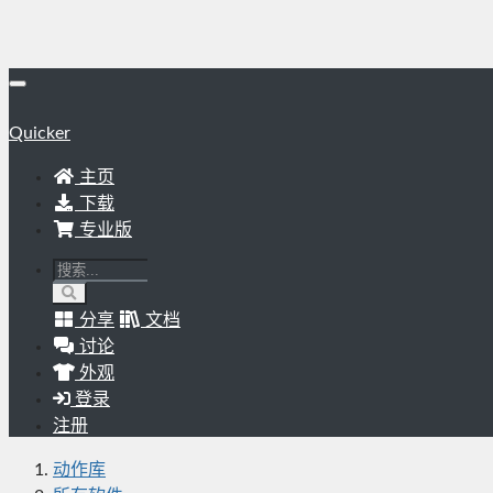
Quicker
主页
下载
专业版
分享
文档
讨论
外观
登录
注册
动作库